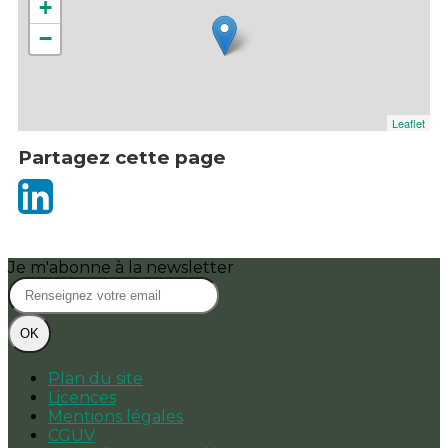
+
−
Leaflet
Partagez cette page
Je m'abonne à la newsletter
OK
Plan du site
Licences
Mentions légales
CGUV